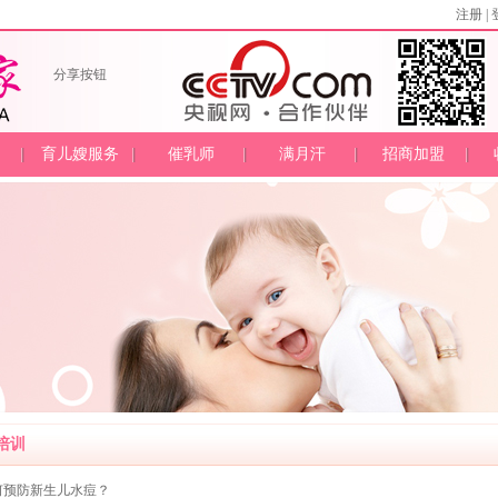
注册
|
分享按钮
育儿嫂服务
催乳师
满月汗
招商加盟
培训
何预防新生儿水痘？