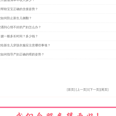
般月嫂做满单年收入多少？
何帮助宝宝正确的含接姿势？
嫂如何防止新生儿侧翻？
嫂遇到心情不好的产妇怎么办？
月嫂一般多长时间？多少钱？
嫂给新生儿穿脱衣服应注意哪些事项？
嫂如何指导产妇正确的喂奶姿势？
[首页]
[上一页]
1
[下一页]
[尾页]