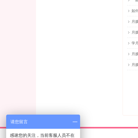
一
如
月
月
学
月
月
请您留言
感谢您的关注，当前客服人员不在