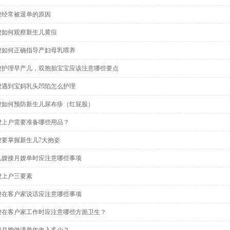
嫂经常被退单的原因
嫂如何观察新生儿黄疸
嫂如何正确指导产妇母乳喂养
嫂护理早产儿，双胞胎宝宝应该注意哪些要点
嫂遇到宝妈乳头凹陷怎么护理
嫂如何预防新生儿尿布疹（红屁股）
嫂上户需要准备哪些用品？
嫂要掌握新生儿7大抱姿
儿嫂接月嫂单时应注意哪些事项
嫂上户三要素
嫂在客户家说话应注意哪些事项
嫂在客户家工作时应注意哪些方面卫生？