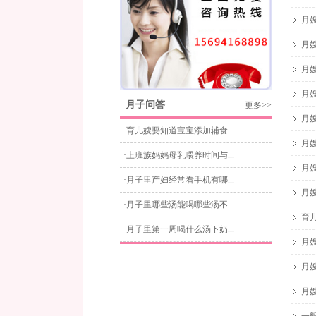
月
月
月
月
月子问答
更多>>
月
·育儿嫂要知道宝宝添加辅食...
月
·上班族妈妈母乳喂养时间与...
月
·月子里产妇经常看手机有哪...
月
·月子里哪些汤能喝哪些汤不...
育
·月子里第一周喝什么汤下奶...
月
月
月