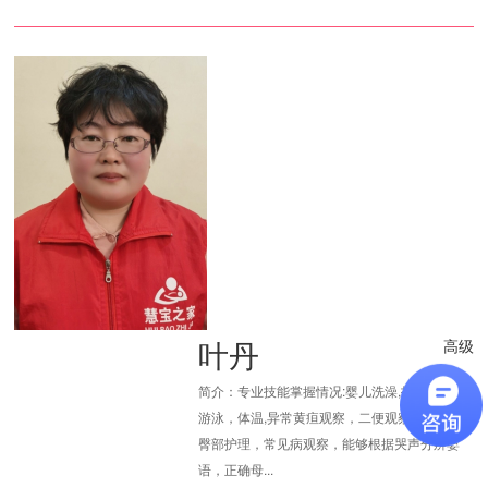
叶丹
高级
简介：专业技能掌握情况:婴儿洗澡,抚触，按摩,
游泳，体温,异常黄疸观察，二便观察,脐部消毒,
臀部护理，常见病观察，能够根据哭声分辨婴
语，正确母...