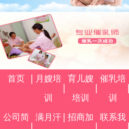
首页
月嫂培
育儿嫂
催乳培
训
培训
训
公司简
满月汗
招商加
联系我