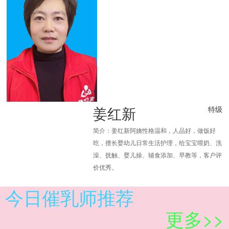
姜红新
特级
简介：姜红新阿姨性格温和，人品好，做饭好
吃，擅长婴幼儿日常生活护理，给宝宝喂奶、洗
澡、抚触、婴儿操、辅食添加、早教等，客户评
价优秀。
今日催乳师推荐
更多>>