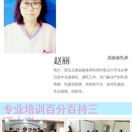
赵丽
高级催乳师
简介：慧宝之家赵丽老师利用中医点穴手法从事
过多年无痛催乳、通乳工作，专门解决产妇乳房
肿胀、乳腺管阻塞、有奶吃不出、急性乳腺炎、
乳头皲裂、回奶等...
专业培训百分百持三
证上岗