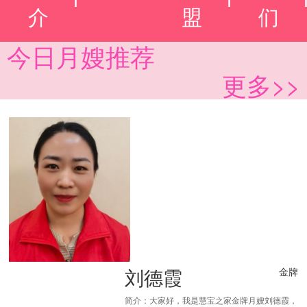
介
盟
们
今日月嫂推荐
更多>>
刘德霞
金牌
简介：大家好，我是慧宝之家金牌月嫂刘德霞，