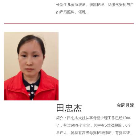
长新生儿黄疸观测、脐部护理、肠胀气安抚与产
妇产后照料、催乳...
田忠杰
金牌月嫂
简介：田忠杰大姐从事母婴护理工作已经10年
了，带过60多个宝宝，其中有5对双胞胎，6个
早产儿。她持有高级母婴护理师证、育婴师证、