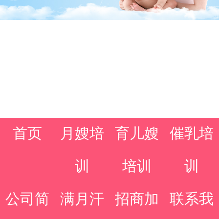
首页
月嫂培
育儿嫂
催乳培
训
培训
训
公司简
满月汗
招商加
联系我