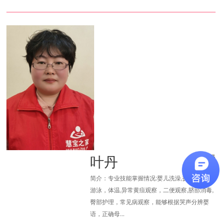
叶丹
高级
简介：专业技能掌握情况:婴儿洗澡,抚触，按摩,
游泳，体温,异常黄疸观察，二便观察,脐部消毒,
臀部护理，常见病观察，能够根据哭声分辨婴
语，正确母...