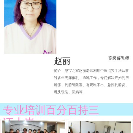
赵丽
高级催乳师
简介：慧宝之家赵丽老师利用中医点穴手法从事
过多年无痛催乳、通乳工作，专门解决产妇乳房
肿胀、乳腺管阻塞、有奶吃不出、急性乳腺炎、
乳头皲裂、回奶等...
专业培训百分百持三
证上岗