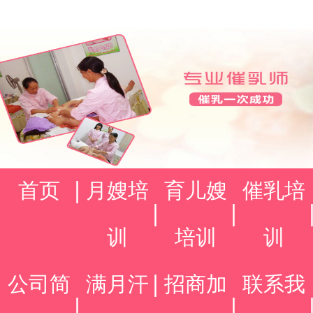
首页
月嫂培
育儿嫂
催乳培
训
培训
训
公司简
满月汗
招商加
联系我