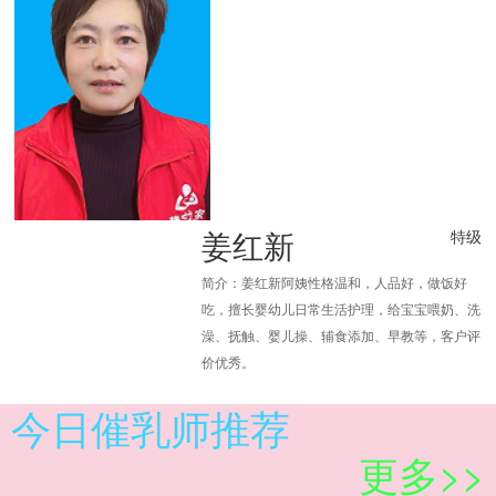
姜红新
特级
简介：姜红新阿姨性格温和，人品好，做饭好
吃，擅长婴幼儿日常生活护理，给宝宝喂奶、洗
澡、抚触、婴儿操、辅食添加、早教等，客户评
价优秀。
今日催乳师推荐
更多>>