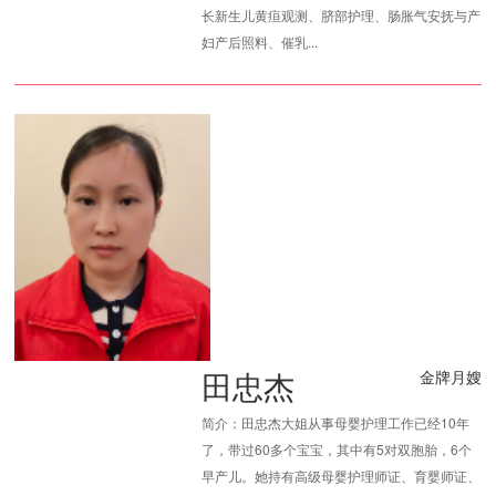
长新生儿黄疸观测、脐部护理、肠胀气安抚与产
妇产后照料、催乳...
田忠杰
金牌月嫂
简介：田忠杰大姐从事母婴护理工作已经10年
了，带过60多个宝宝，其中有5对双胞胎，6个
早产儿。她持有高级母婴护理师证、育婴师证、