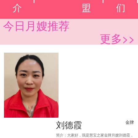
介
盟
们
今日月嫂推荐
更多>>
刘德霞
金牌
简介：大家好，我是慧宝之家金牌月嫂刘德霞，