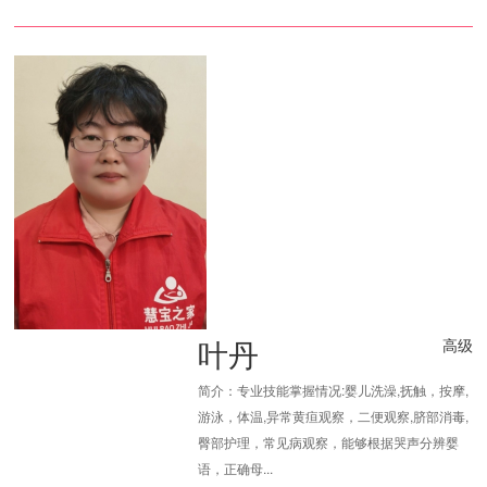
叶丹
高级
简介：专业技能掌握情况:婴儿洗澡,抚触，按摩,
游泳，体温,异常黄疸观察，二便观察,脐部消毒,
臀部护理，常见病观察，能够根据哭声分辨婴
语，正确母...