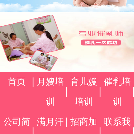
首页
月嫂培
育儿嫂
催乳培
训
培训
训
公司简
满月汗
招商加
联系我