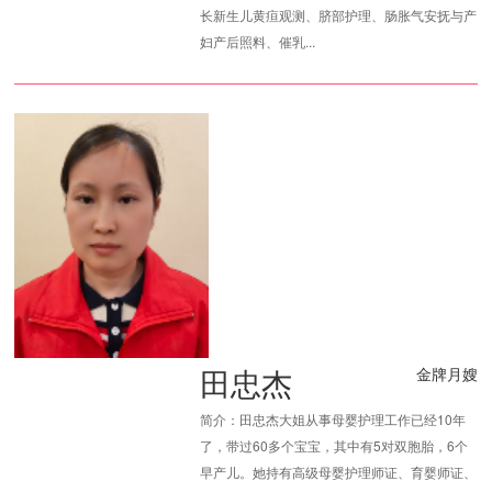
长新生儿黄疸观测、脐部护理、肠胀气安抚与产
妇产后照料、催乳...
田忠杰
金牌月嫂
简介：田忠杰大姐从事母婴护理工作已经10年
了，带过60多个宝宝，其中有5对双胞胎，6个
早产儿。她持有高级母婴护理师证、育婴师证、