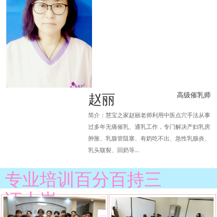
赵丽
高级催乳师
简介：慧宝之家赵丽老师利用中医点穴手法从事
过多年无痛催乳、通乳工作，专门解决产妇乳房
肿胀、乳腺管阻塞、有奶吃不出、急性乳腺炎、
乳头皲裂、回奶等...
专业培训百分百持三
证上岗