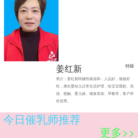
姜红新
特级
简介：姜红新阿姨性格温和，人品好，做饭好
吃，擅长婴幼儿日常生活护理，给宝宝喂奶、洗
澡、抚触、婴儿操、辅食添加、早教等，客户评
价优秀。
今日催乳师推荐
更多>>