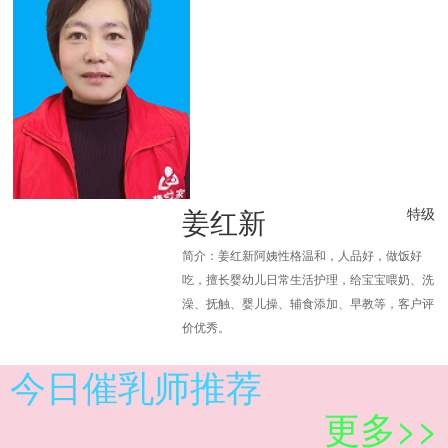
姜红新
特级
简介：姜红新阿姨性格温和，人品好，做饭好
吃，擅长婴幼儿日常生活护理，给宝宝喂奶、洗
澡、抚触、婴儿操、辅食添加、早教等，客户评
价优秀。
今日催乳师推荐
更多>>