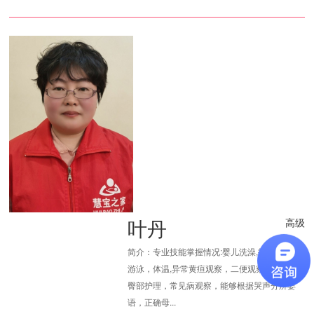
叶丹
高级
简介：专业技能掌握情况:婴儿洗澡,抚触，按摩,
游泳，体温,异常黄疸观察，二便观察,脐部消毒,
臀部护理，常见病观察，能够根据哭声分辨婴
语，正确母...