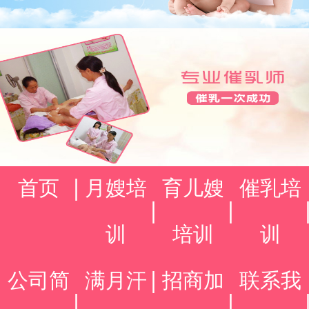
首页
月嫂培
育儿嫂
催乳培
训
培训
训
公司简
满月汗
招商加
联系我