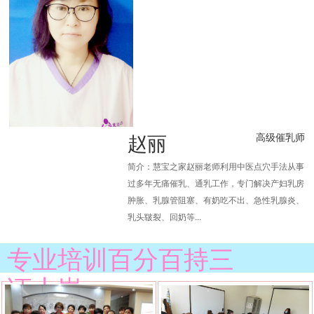
赵丽
高级催乳师
简介：慧宝之家赵丽老师利用中医点穴手法从事
过多年无痛催乳、通乳工作，专门解决产妇乳房
肿胀、乳腺管阻塞、有奶吃不出、急性乳腺炎、
乳头皲裂、回奶等...
专业培训百分百持三
证上岗