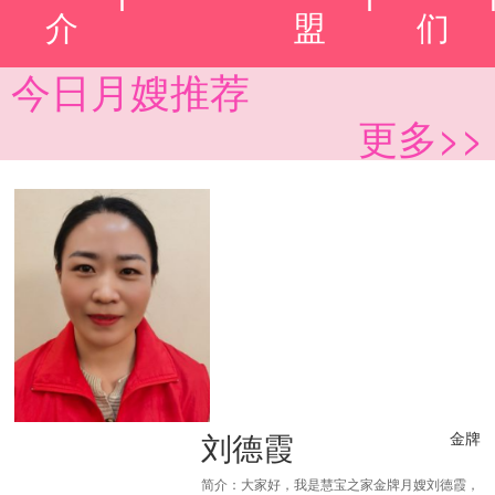
介
盟
们
今日月嫂推荐
更多>>
刘德霞
金牌
简介：大家好，我是慧宝之家金牌月嫂刘德霞，