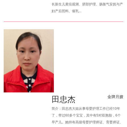
长新生儿黄疸观测、脐部护理、肠胀气安抚与产
妇产后照料、催乳...
田忠杰
金牌月嫂
简介：田忠杰大姐从事母婴护理工作已经10年
了，带过60多个宝宝，其中有5对双胞胎，6个
早产儿。她持有高级母婴护理师证、育婴师证、