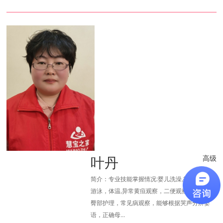
叶丹
高级
简介：专业技能掌握情况:婴儿洗澡,抚触，按摩,
游泳，体温,异常黄疸观察，二便观察,脐部消毒,
臀部护理，常见病观察，能够根据哭声分辨婴
语，正确母...