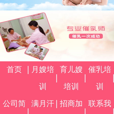
首页
月嫂培
育儿嫂
催乳培
训
培训
训
公司简
满月汗
招商加
联系我