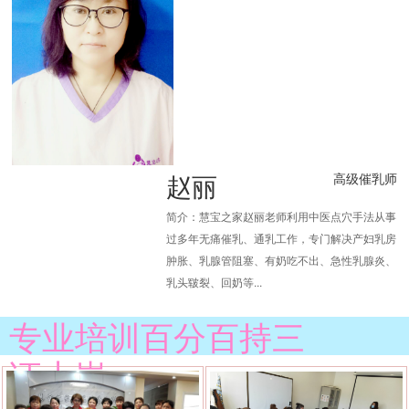
赵丽
高级催乳师
简介：慧宝之家赵丽老师利用中医点穴手法从事
过多年无痛催乳、通乳工作，专门解决产妇乳房
肿胀、乳腺管阻塞、有奶吃不出、急性乳腺炎、
乳头皲裂、回奶等...
专业培训百分百持三
证上岗