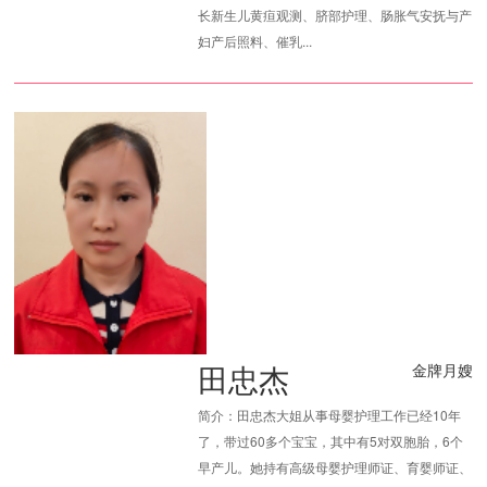
长新生儿黄疸观测、脐部护理、肠胀气安抚与产
妇产后照料、催乳...
田忠杰
金牌月嫂
简介：田忠杰大姐从事母婴护理工作已经10年
了，带过60多个宝宝，其中有5对双胞胎，6个
早产儿。她持有高级母婴护理师证、育婴师证、