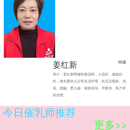
姜红新
特级
简介：姜红新阿姨性格温和，人品好，做饭好
吃，擅长婴幼儿日常生活护理，给宝宝喂奶、洗
澡、抚触、婴儿操、辅食添加、早教等，客户评
价优秀。
今日催乳师推荐
更多>>