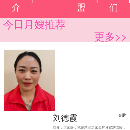
介
盟
们
今日月嫂推荐
更多>>
刘德霞
金牌
简介：大家好，我是慧宝之家金牌月嫂刘德霞，