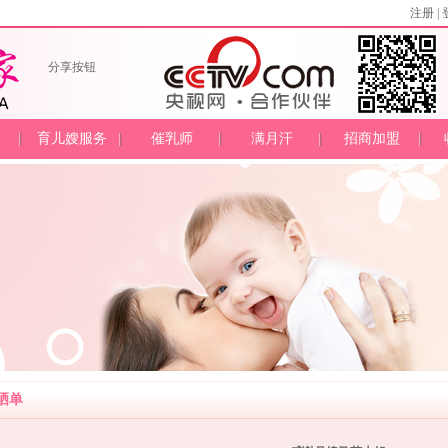
注册
|
分享按钮
育儿嫂服务
催乳师
满月汗
招商加盟
晒单