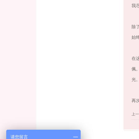
我
除
始
在
佩
光
再
上一
请您留言