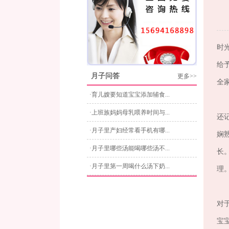
时
给
月子问答
更多>>
全
·育儿嫂要知道宝宝添加辅食...
·上班族妈妈母乳喂养时间与...
还
·月子里产妇经常看手机有哪...
娴
·月子里哪些汤能喝哪些汤不...
长
·月子里第一周喝什么汤下奶...
理
对
宝