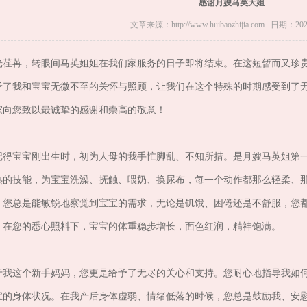
感谢月嫂马英大姐
文章来源：http://www.huibaozhijia.com 日期：2024
光荏苒，转眼间马英姐姐在我们家服务的日子即将结束。在这短暂而又珍
予了我和宝宝无微不至的关怀与照顾，让我们在这个特殊的时期感受到了
家向您致以最诚挚的感谢和崇高的敬意！
记得宝宝刚出生时，初为人母的我手忙脚乱、不知所措。是月嫂马英姐第
熟的技能，为宝宝洗澡、抚触、喂奶、换尿布，每一个动作都那么轻柔、
。您总是能敏锐地察觉到宝宝的需求，无论是饥饿、困倦还是不舒服，您
。在您的悉心照料下，宝宝的体重稳步增长，面色红润，精神饱满。
于我这个新手妈妈，您更是给予了无尽的关心和支持。您耐心地指导我如
宝的身体状况。在我产后身体虚弱、情绪低落的时候，您总是鼓励我、安