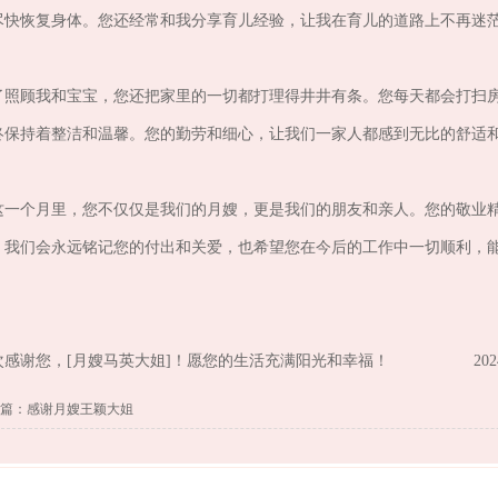
尽快恢复身体。您还经常和我分享育儿经验，让我在育儿的道路上不再迷
了照顾我和宝宝，您还把家里的一切都打理得井井有条。您每天都会打扫
终保持着整洁和温馨。您的勤劳和细心，让我们一家人都感到无比的舒适
这一个月里，您不仅仅是我们的月嫂，更是我们的朋友和亲人。您的敬业
。我们会永远铭记您的付出和关爱，也希望您在今后的工作中一切顺利，
。
次感谢您，[月嫂马英大姐]！愿您的生活充满阳光和幸福！ 2024年
篇：感谢月嫂王颖大姐