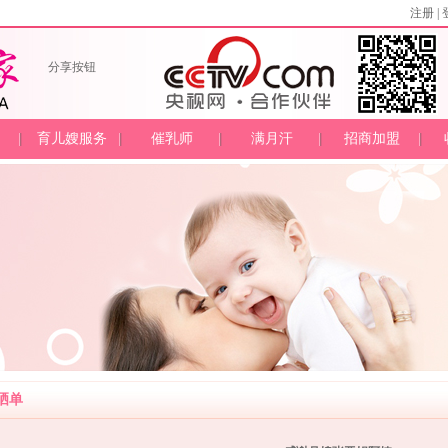
注册
|
分享按钮
育儿嫂服务
催乳师
满月汗
招商加盟
晒单