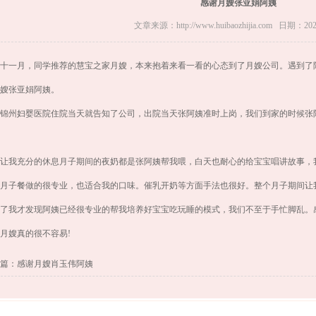
感谢月嫂张亚娟阿姨
文章来源：http://www.huibaozhijia.com 日期：2024
十一月，同学推荐的慧宝之家月嫂，本来抱着来看一看的心态到了月嫂公司。遇到了
嫂张亚娟阿姨。
锦州妇婴医院住院当天就告知了公司，出院当天张阿姨准时上岗，我们到家的时候张
让我充分的休息月子期间的夜奶都是张阿姨帮我喂，白天也耐心的给宝宝唱讲故事，
月子餐做的很专业，也适合我的口味。催乳开奶等方面手法也很好。整个月子期间让
了我才发现阿姨已经很专业的帮我培养好宝宝吃玩睡的模式，我们不至于手忙脚乱。
月嫂真的很不容易!
篇：感谢月嫂肖玉伟阿姨