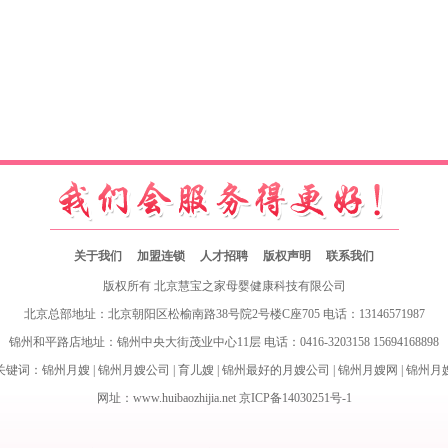
关于我们
加盟连锁
人才招聘
版权声明
联系我们
版权所有 北京慧宝之家母婴健康科技有限公司
北京总部地址：北京朝阳区松榆南路38号院2号楼C座705 电话：13146571987
锦州和平路店地址：锦州中央大街茂业中心11层 电话：0416-3203158 15694168898
关键词：
锦州月嫂
|
锦州月嫂公司
|
育儿嫂
|
锦州最好的月嫂公司
|
锦州月嫂网
|
锦州月
网址：www.huibaozhijia.net
京ICP备14030251号-1