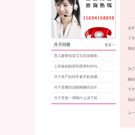
去年
了月
月子问答
更多>>
我在
·育儿嫂要知道宝宝添加辅食...
·上班族妈妈母乳喂养时间与...
为了
·月子里产妇经常看手机有哪...
她的
·月子里哪些汤能喝哪些汤不...
下户
·月子里第一周喝什么汤下奶...
责的
上一