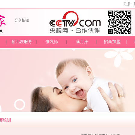
注册
|
分享按钮
育儿嫂服务
催乳师
满月汗
招商加盟
师培训