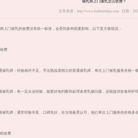
催乳师上门催乳怎么收费？
文章来源：http://www.huibaozhijia.com 日期：2025
师上门催乳的收费没有统一标准，会受到多种因素影响，以下是大致情况：
收费
普通催乳师：经验相对不足、手法熟练度稍欠的普通催乳师，单次上门催乳服务价格一般在2
中级催乳师：有一定从业经验，能更好地判断和处理各类乳腺问题，还能提供饮食和护理建
高级催乳师：通常经验丰富、口碑良好，在当地备受认可，他们单次上门服务的价格多在60
程收费