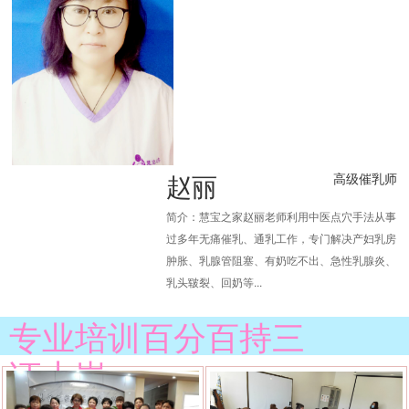
赵丽
高级催乳师
简介：慧宝之家赵丽老师利用中医点穴手法从事
过多年无痛催乳、通乳工作，专门解决产妇乳房
肿胀、乳腺管阻塞、有奶吃不出、急性乳腺炎、
乳头皲裂、回奶等...
专业培训百分百持三
证上岗