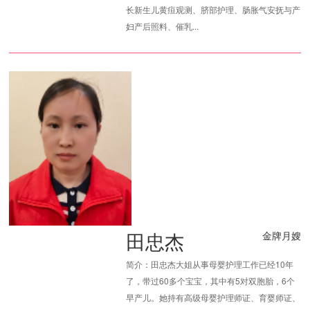
长新生儿黄疸观测、脐部护理、肠胀气安抚与产
妇产后照料、催乳...
田忠杰
金牌月嫂
简介：田忠杰大姐从事母婴护理工作已经10年
了，带过60多个宝宝，其中有5对双胞胎，6个
早产儿。她持有高级母婴护理师证、育婴师证、