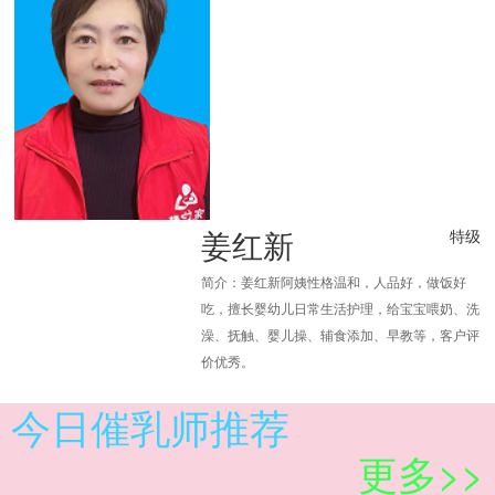
姜红新
特级
简介：姜红新阿姨性格温和，人品好，做饭好
吃，擅长婴幼儿日常生活护理，给宝宝喂奶、洗
澡、抚触、婴儿操、辅食添加、早教等，客户评
价优秀。
今日催乳师推荐
更多>>