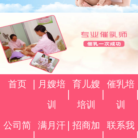
首页
月嫂培
育儿嫂
催乳培
训
培训
训
公司简
满月汗
招商加
联系我