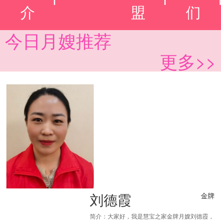
介
盟
们
今日月嫂推荐
更多>>
刘德霞
金牌
简介：大家好，我是慧宝之家金牌月嫂刘德霞，