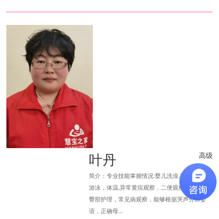
叶丹
高级
简介：专业技能掌握情况:婴儿洗澡,抚触，按摩,
游泳，体温,异常黄疸观察，二便观察,脐部消毒,
臀部护理，常见病观察，能够根据哭声分辨婴
语，正确母...