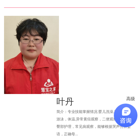
叶丹
高级
简介：专业技能掌握情况:婴儿洗澡,抚触，按摩,
游泳，体温,异常黄疸观察，二便观察,脐部消毒,
臀部护理，常见病观察，能够根据哭声分辨婴
语，正确母...