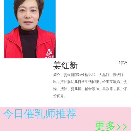
姜红新
特级
简介：姜红新阿姨性格温和，人品好，做饭好
吃，擅长婴幼儿日常生活护理，给宝宝喂奶、洗
澡、抚触、婴儿操、辅食添加、早教等，客户评
价优秀。
今日催乳师推荐
更多>>