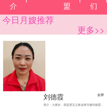
介
盟
们
今日月嫂推荐
更多>>
刘德霞
金牌
简介：大家好，我是慧宝之家金牌月嫂刘德霞，