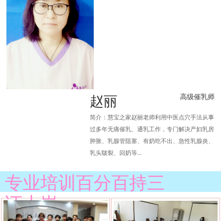
赵丽
高级催乳师
简介：慧宝之家赵丽老师利用中医点穴手法从事
过多年无痛催乳、通乳工作，专门解决产妇乳房
肿胀、乳腺管阻塞、有奶吃不出、急性乳腺炎、
乳头皲裂、回奶等...
专业培训百分百持三
证上岗