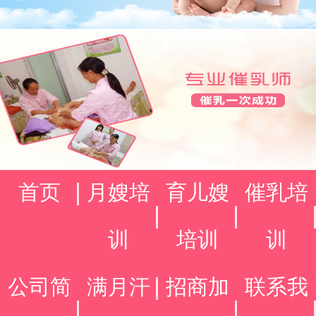
首页
月嫂培
育儿嫂
催乳培
训
培训
训
公司简
满月汗
招商加
联系我