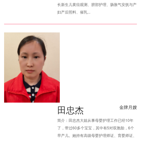
长新生儿黄疸观测、脐部护理、肠胀气安抚与产
妇产后照料、催乳...
田忠杰
金牌月嫂
简介：田忠杰大姐从事母婴护理工作已经10年
了，带过60多个宝宝，其中有5对双胞胎，6个
早产儿。她持有高级母婴护理师证、育婴师证、